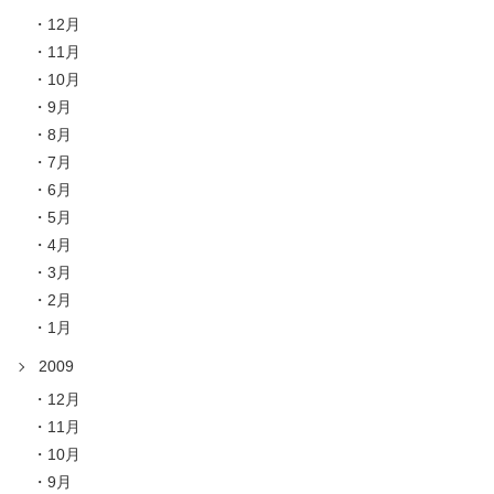
12月
11月
10月
9月
8月
7月
6月
5月
4月
3月
2月
1月
2009
12月
11月
10月
9月