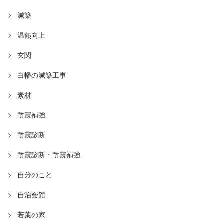
減築
温熱向上
玄関
白幡の減築工事
素材
耐震補強
耐震診断
耐震診断・耐震補強
自分のこと
自治会館
若葉の家