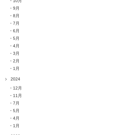
10月
9月
8月
7月
6月
5月
4月
3月
2月
1月
2024
12月
11月
7月
5月
4月
1月