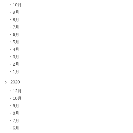
10月
9月
8月
7月
6月
5月
4月
3月
2月
1月
2020
12月
10月
9月
8月
7月
6月