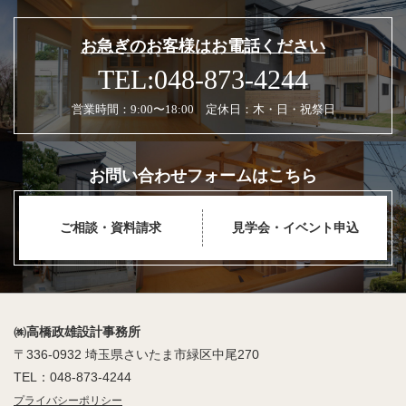
お急ぎのお客様はお電話ください
TEL:048-873-4244
営業時間：9:00〜18:00 定休日：木・日・祝祭日
お問い合わせフォームはこちら
ご相談・資料請求
見学会・イベント申込
㈱高橋政雄設計事務所
〒336-0932 埼玉県さいたま市緑区中尾270
TEL：048-873-4244
プライバシーポリシー