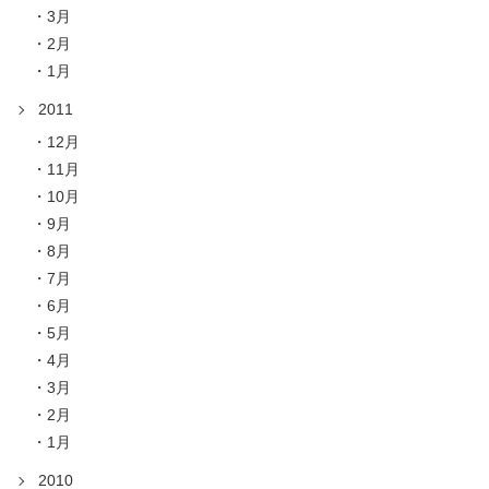
3月
2月
1月
2011
12月
11月
10月
9月
8月
7月
6月
5月
4月
3月
2月
1月
2010