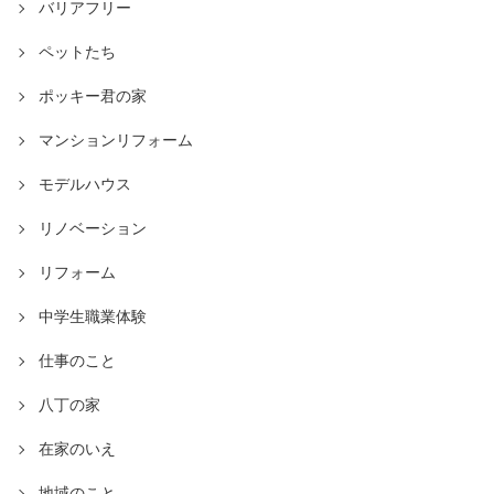
バリアフリー
ペットたち
ポッキー君の家
マンションリフォーム
モデルハウス
リノベーション
リフォーム
中学生職業体験
仕事のこと
八丁の家
在家のいえ
地域のこと