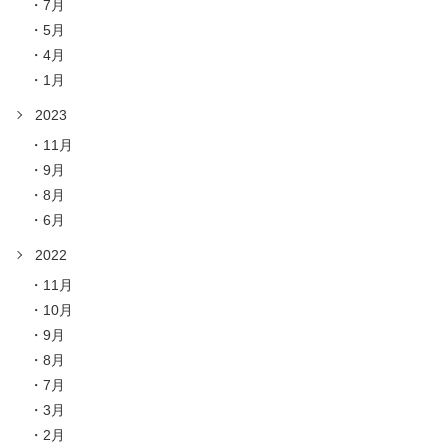
7月
5月
4月
1月
2023
11月
9月
8月
6月
2022
11月
10月
9月
8月
7月
3月
2月