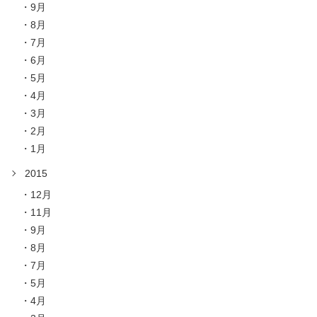
9月
8月
7月
6月
5月
4月
3月
2月
1月
2015
12月
11月
9月
8月
7月
5月
4月