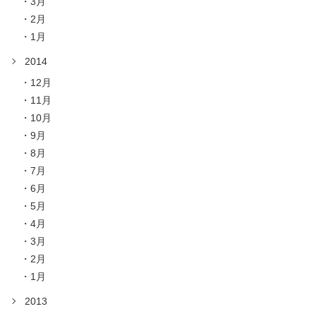
3月
2月
1月
2014
12月
11月
10月
9月
8月
7月
6月
5月
4月
3月
2月
1月
2013