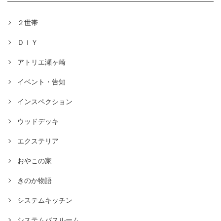
２世帯
ＤＩＹ
アトリエ瀬ヶ崎
イベント・告知
インスペクション
ウッドデッキ
エクステリア
おやこの家
きのか物語
システムキッチン
システムバスルーム