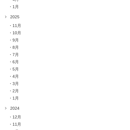
1月
2025
11月
10月
9月
8月
7月
6月
5月
4月
3月
2月
1月
2024
12月
11月