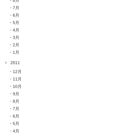
8月
7月
6月
5月
4月
3月
2月
1月
2011
12月
11月
10月
9月
8月
7月
6月
5月
4月