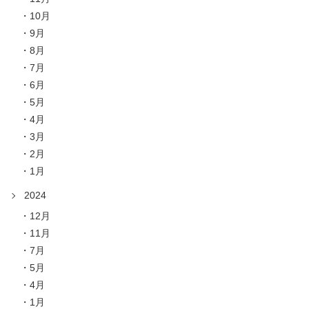
10月
9月
8月
7月
6月
5月
4月
3月
2月
1月
2024
12月
11月
7月
5月
4月
1月