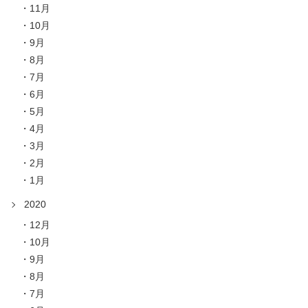
11月
10月
9月
8月
7月
6月
5月
4月
3月
2月
1月
2020
12月
10月
9月
8月
7月