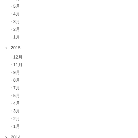
5月
4月
3月
2月
1月
2015
12月
11月
9月
8月
7月
5月
4月
3月
2月
1月
2014