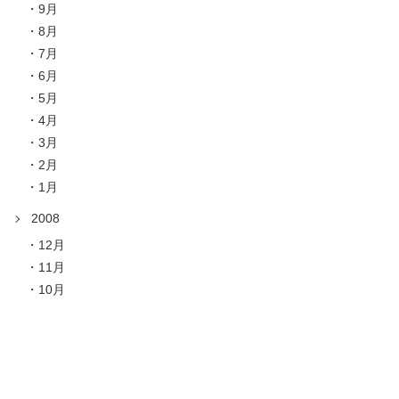
9月
8月
7月
6月
5月
4月
3月
2月
1月
2008
12月
11月
10月