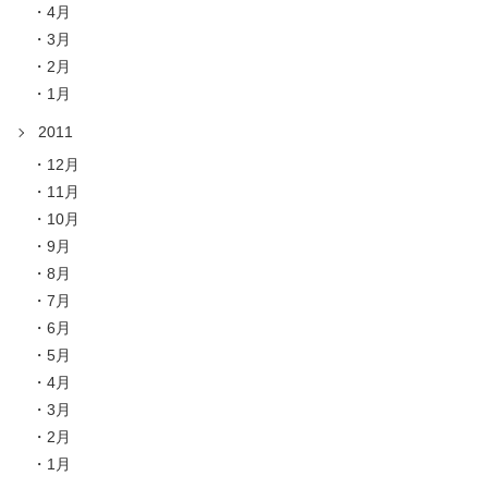
4月
3月
2月
1月
2011
12月
11月
10月
9月
8月
7月
6月
5月
4月
3月
2月
1月