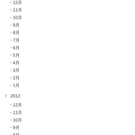
12月
11月
10月
9月
8月
7月
6月
5月
4月
3月
2月
1月
2012
12月
11月
10月
9月
8月