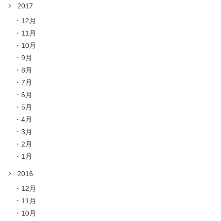
2017
12月
11月
10月
9月
8月
7月
6月
5月
4月
3月
2月
1月
2016
12月
11月
10月