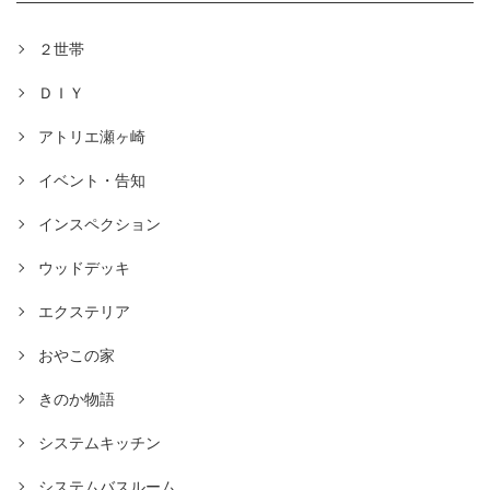
２世帯
ＤＩＹ
アトリエ瀬ヶ崎
イベント・告知
インスペクション
ウッドデッキ
エクステリア
おやこの家
きのか物語
システムキッチン
システムバスルーム