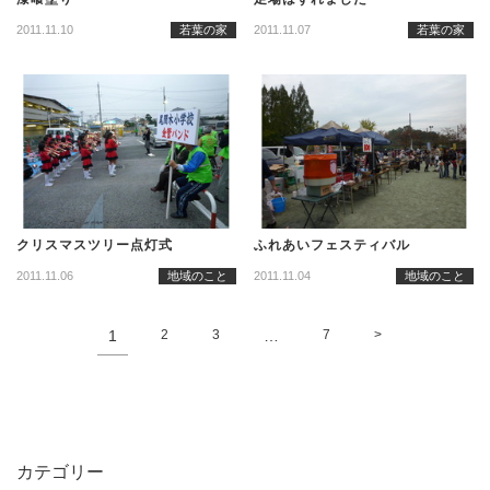
2011.11.10
若葉の家
2011.11.07
若葉の家
クリスマスツリー点灯式
ふれあいフェスティバル
2011.11.06
地域のこと
2011.11.04
地域のこと
1
2
3
…
7
>
カテゴリー