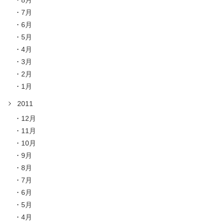
7月
6月
5月
4月
3月
2月
1月
2011
12月
11月
10月
9月
8月
7月
6月
5月
4月