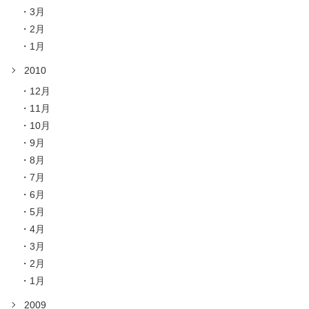
3月
2月
1月
2010
12月
11月
10月
9月
8月
7月
6月
5月
4月
3月
2月
1月
2009