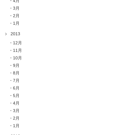
4月
3月
2月
1月
2013
12月
11月
10月
9月
8月
7月
6月
5月
4月
3月
2月
1月