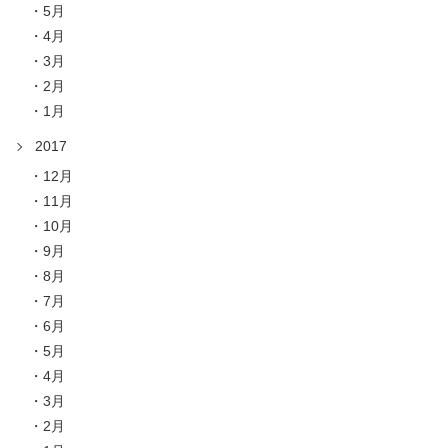
5月
4月
3月
2月
1月
2017
12月
11月
10月
9月
8月
7月
6月
5月
4月
3月
2月