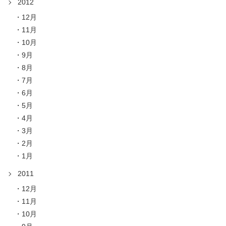
2012
12月
11月
10月
9月
8月
7月
6月
5月
4月
3月
2月
1月
2011
12月
11月
10月