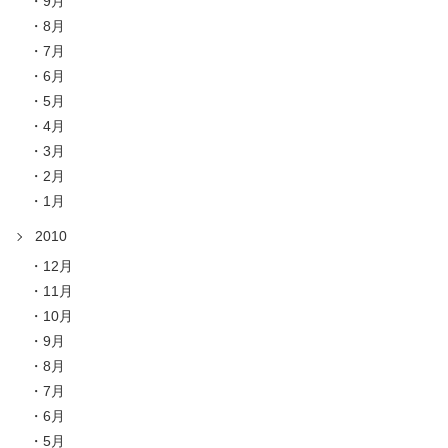
9月
8月
7月
6月
5月
4月
3月
2月
1月
2010
12月
11月
10月
9月
8月
7月
6月
5月