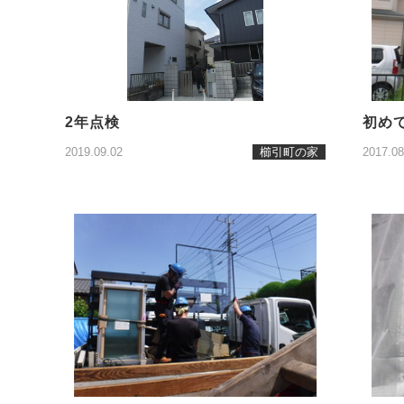
2年点検
初め
2019.09.02
櫛引町の家
2017.08