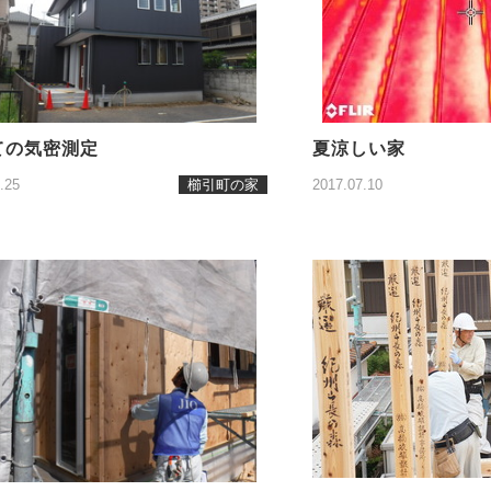
ての気密測定
夏涼しい家
.25
櫛引町の家
2017.07.10