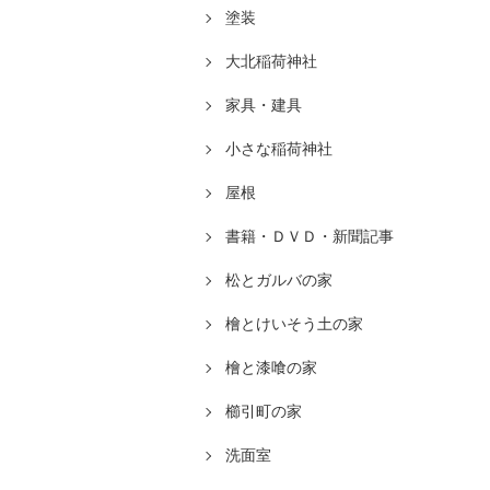
塗装
大北稲荷神社
家具・建具
小さな稲荷神社
屋根
書籍・ＤＶＤ・新聞記事
松とガルバの家
檜とけいそう土の家
檜と漆喰の家
櫛引町の家
洗面室