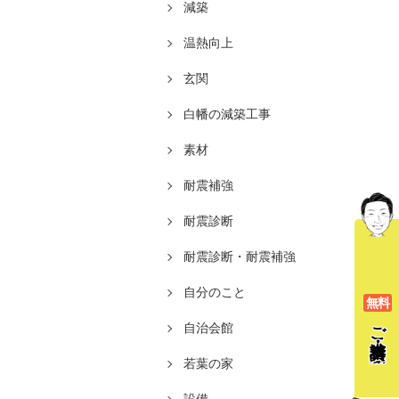
減築
温熱向上
玄関
白幡の減築工事
素材
耐震補強
耐震診断
耐震診断・耐震補強
自分のこと
無料
ご相談
自治会館
若葉の家