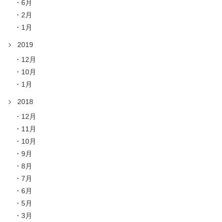
6月
2月
1月
2019
12月
10月
1月
2018
12月
11月
10月
9月
8月
7月
6月
5月
3月