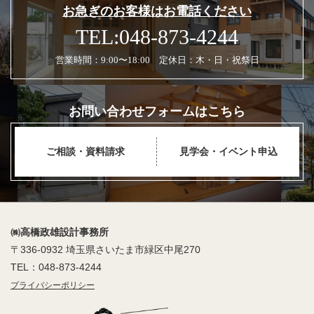
お急ぎのお客様はお電話ください
TEL:048-873-4244
営業時間：9:00〜18:00 定休日：木・日・祝祭日
お問い合わせフォームはこちら
ご相談・資料請求
見学会・イベント申込
㈱高橋政雄設計事務所
〒336-0932 埼玉県さいたま市緑区中尾270
TEL：048-873-4244
プライバシーポリシー