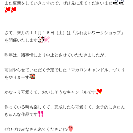
また更新をしていきますので、ぜひ見に来てくださいませ
さて、来月の１１月１６日（土）は「ふれあいワークショップ」
を開催いたします
昨年は、諸事情により中止とさせていただきましたが、
前回やらせていただく予定でした「マカロンキャンドル」づくり
をやりまーす
かな～り可愛くて、おいしそうなキャンドルです
作っている時も楽しくて、完成したら可愛くて、女子的にきゅん
きゅんな作品です
ぜひぜひみなさん来てくださいね