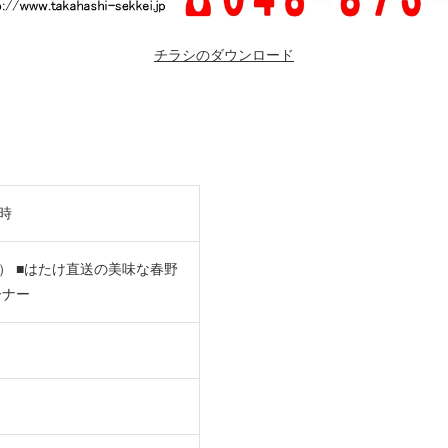
チラシのダウンロード
時
） ■はたけ直送の美味な春野
ーナー