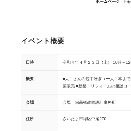
イベント概要
日時
令和４年４月２３日（土） 10時～12
概要
■大工さんの包丁研ぎ（一人１本まで
菜販売 ■新築・リフォームの相談コ
会場
会場 ㈱高橋政雄設計事務所
住所
さいたま市緑区中尾270