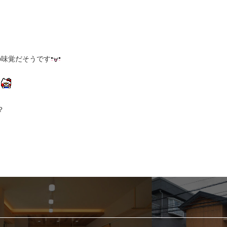
の味覚だそうです
さ
？