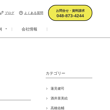
お問合せ・資料請求
ブログ
よくある質問
048-873-4244
例
会社情報
カテゴリー
蓮見健司
酒井菜美絵
高橋佑輔