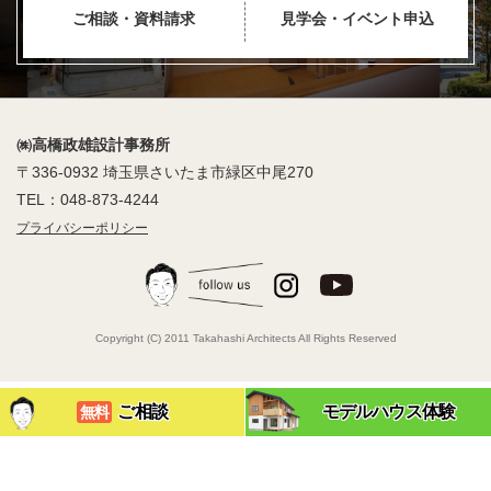
ご相談・資料請求
見学会・イベント申込
㈱高橋政雄設計事務所
〒336-0932 埼玉県さいたま市緑区中尾270
TEL：048-873-4244
プライバシーポリシー
Copyright (C) 2011 Takahashi Architects All Rights Reserved
ご相談
モデルハウス体験
無料