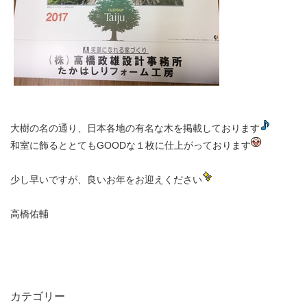
大樹の名の通り、日本各地の有名な木を掲載しております
和室に飾るととてもGOODな１枚に仕上がっております
少し早いですが、良いお年をお迎えください
高橋佑輔
カテゴリー