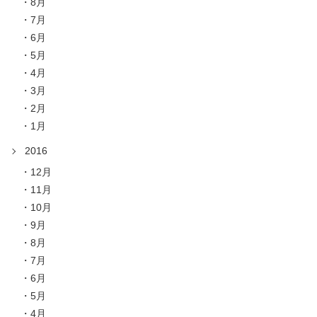
8月
7月
6月
5月
4月
3月
2月
1月
2016
12月
11月
10月
9月
8月
7月
6月
5月
4月