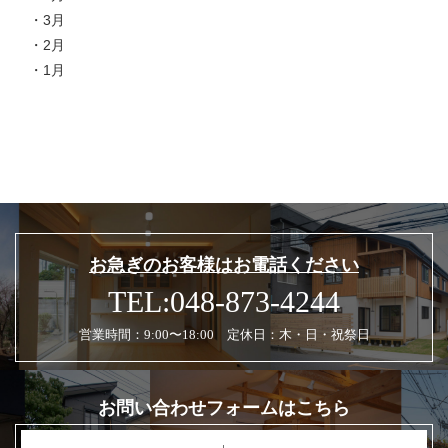
3月
2月
1月
お急ぎのお客様はお電話ください
TEL:048-873-4244
営業時間：9:00〜18:00 定休日：木・日・祝祭日
お問い合わせフォームはこちら