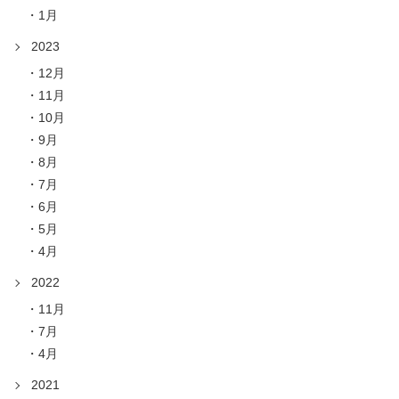
1月
2023
12月
11月
10月
9月
8月
7月
6月
5月
4月
2022
11月
7月
4月
2021