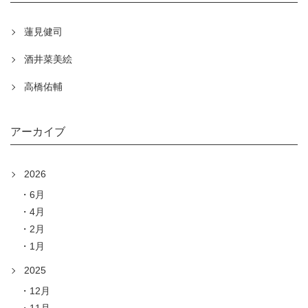
蓮見健司
酒井菜美絵
高橋佑輔
アーカイブ
2026
6月
4月
2月
1月
2025
12月