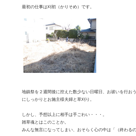
最初の仕事は刈初（かりそめ）です。
地鎮祭を２週間後に控えた数少ない日曜日、お祓いを行お
にしっかりとお施主様夫婦と草刈り。
しかし、予想以上に相手は手ごわい・・・。
雑草魂とはこのことか。
みんな無言になってしまい、おそらく心の中は「（終わる