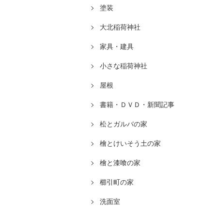
塗装
大北稲荷神社
家具・建具
小さな稲荷神社
屋根
書籍・ＤＶＤ・新聞記事
松とガルバの家
檜とけいそう土の家
檜と漆喰の家
櫛引町の家
洗面室