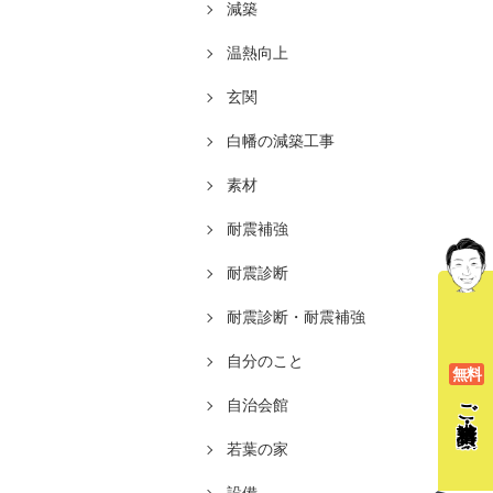
減築
温熱向上
玄関
白幡の減築工事
素材
耐震補強
耐震診断
耐震診断・耐震補強
自分のこと
無料
ご相談
自治会館
若葉の家