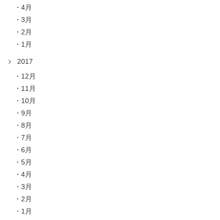
4月
3月
2月
1月
2017
12月
11月
10月
9月
8月
7月
6月
5月
4月
3月
2月
1月