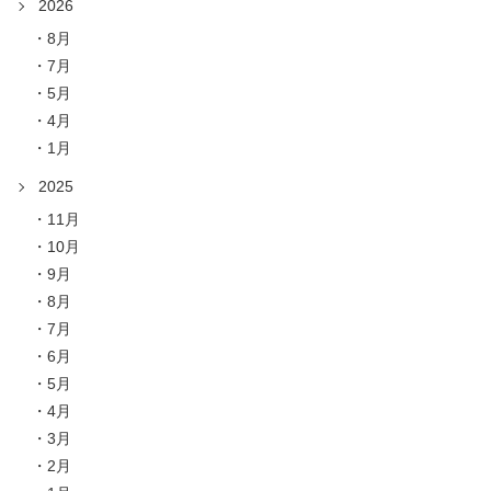
2026
8月
7月
5月
4月
1月
2025
11月
10月
9月
8月
7月
6月
5月
4月
3月
2月