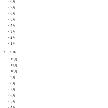
8月
7月
6月
5月
4月
3月
2月
1月
2010
12月
11月
10月
9月
8月
7月
6月
5月
4月