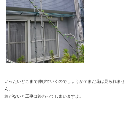
いったいどこまで伸びていくのでしょうか？まだ花は見られませ
ん。
急がないと工事は終わってしまいますよ。