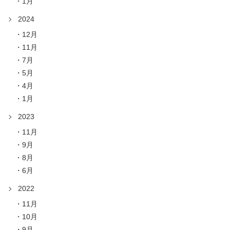
1月
2024
12月
11月
7月
5月
4月
1月
2023
11月
9月
8月
6月
2022
11月
10月
9月