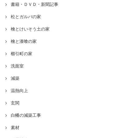
書籍・ＤＶＤ・新聞記事
松とガルバの家
檜とけいそう土の家
檜と漆喰の家
櫛引町の家
洗面室
減築
温熱向上
玄関
白幡の減築工事
素材