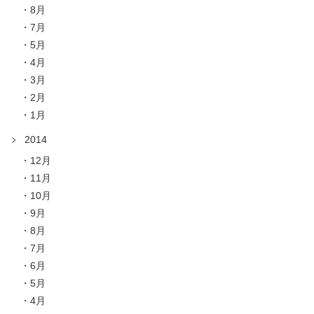
8月
7月
5月
4月
3月
2月
1月
2014
12月
11月
10月
9月
8月
7月
6月
5月
4月