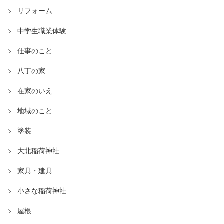
リフォーム
中学生職業体験
仕事のこと
八丁の家
在家のいえ
地域のこと
塗装
大北稲荷神社
家具・建具
小さな稲荷神社
屋根