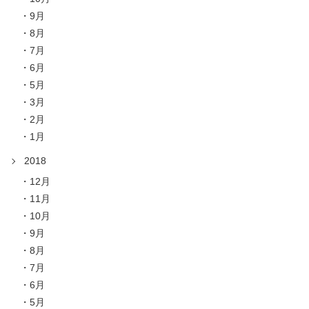
9月
8月
7月
6月
5月
3月
2月
1月
2018
12月
11月
10月
9月
8月
7月
6月
5月