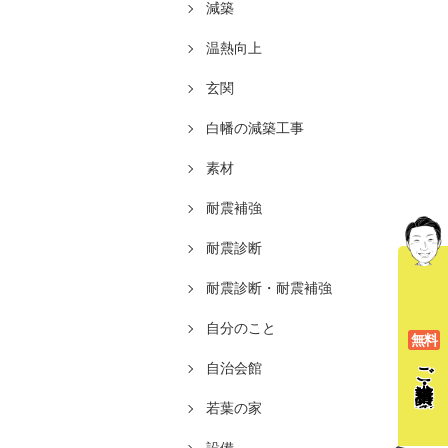
減築
温熱向上
玄関
白幡の減築工事
素材
耐震補強
耐震診断
耐震診断・耐震補強
自分のこと
無料
ご相談
自治会館
若葉の家