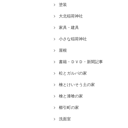
塗装
大北稲荷神社
家具・建具
小さな稲荷神社
屋根
書籍・ＤＶＤ・新聞記事
松とガルバの家
檜とけいそう土の家
檜と漆喰の家
櫛引町の家
洗面室