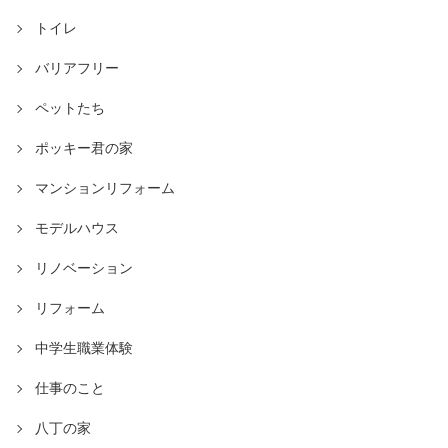
トイレ
バリアフリー
ペットたち
ポッキー君の家
マンションリフォーム
モデルハウス
リノベーション
リフォーム
中学生職業体験
仕事のこと
八丁の家