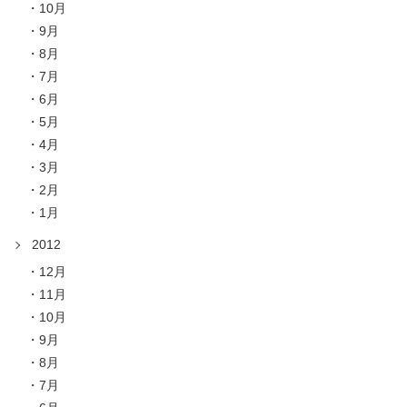
10月
9月
8月
7月
6月
5月
4月
3月
2月
1月
2012
12月
11月
10月
9月
8月
7月