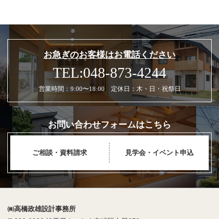
お急ぎのお客様はお電話ください
TEL:048-873-4244
営業時間：9:00〜18:00 定休日：木・日・祝祭日
お問い合わせフォームはこちら
ご相談・資料請求
見学会・イベント申込
㈱高橋政雄設計事務所