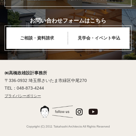
お問い合わせフォームはこちら
ご相談・資料請求
見学会・イベント申込
㈱高橋政雄設計事務所
〒336-0932 埼玉県さいたま市緑区中尾270
TEL：048-873-4244
プライバシーポリシー
Copyright (C) 2011 Takahashi Architects All Rights Reserved