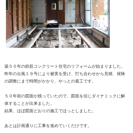
築５０年の鉄筋コンクリート住宅のリフォームが始まりました。
昨年の台風１９号により被害を受け、打ち合わせから見積、保険
の調整にまで時間がかかり、やっとの着工です。
５０年前の図面が残っていたので、図面を信じダイナミックに解
体することが出来ました。
結果、ほぼ図面どおりの施工でほっとしました。
あとは計画通りに工事を進めていくだけです。