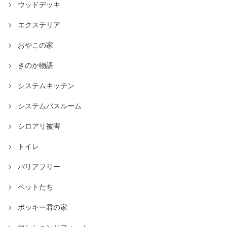
ウッドデッキ
エクステリア
おやこの家
きのか物語
システムキッチン
システムバスルーム
シロアリ被害
トイレ
バリアフリー
ペットたち
ポッキー君の家