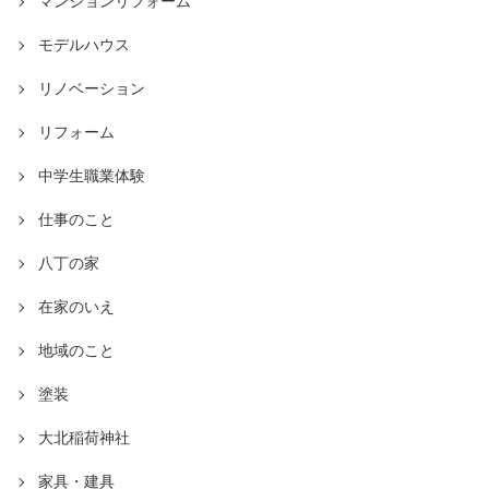
マンションリフォーム
モデルハウス
リノベーション
リフォーム
中学生職業体験
仕事のこと
八丁の家
在家のいえ
地域のこと
塗装
大北稲荷神社
家具・建具