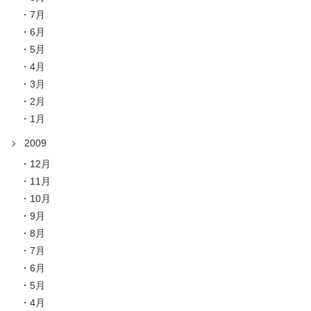
7月
6月
5月
4月
3月
2月
1月
2009
12月
11月
10月
9月
8月
7月
6月
5月
4月