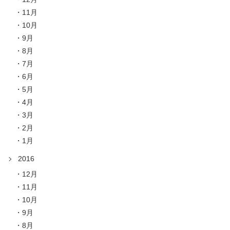
11月
10月
9月
8月
7月
6月
5月
4月
3月
2月
1月
2016
12月
11月
10月
9月
8月