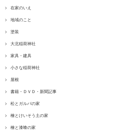
在家のいえ
地域のこと
塗装
大北稲荷神社
家具・建具
小さな稲荷神社
屋根
書籍・ＤＶＤ・新聞記事
松とガルバの家
檜とけいそう土の家
檜と漆喰の家