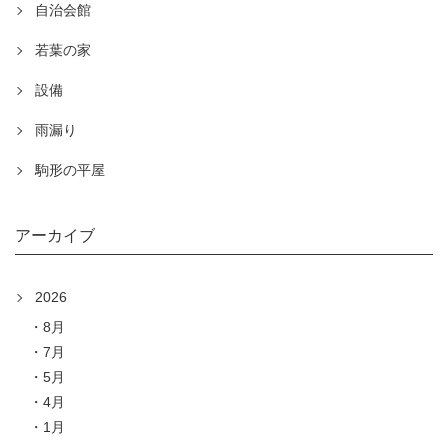
自治会館
若葉の家
設備
雨漏り
駒形の平屋
アーカイブ
2026
8月
7月
5月
4月
1月