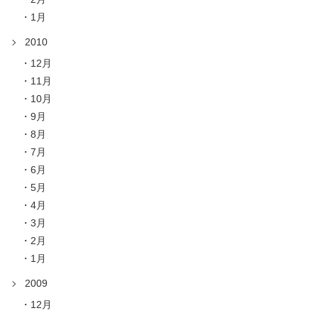
1月
2010
12月
11月
10月
9月
8月
7月
6月
5月
4月
3月
2月
1月
2009
12月