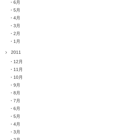
6月
5月
4月
3月
2月
1月
2011
12月
11月
10月
9月
8月
7月
6月
5月
4月
3月
2月