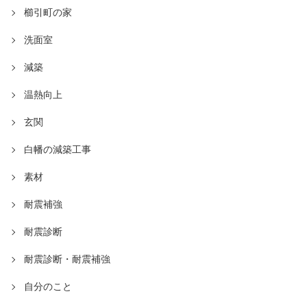
櫛引町の家
洗面室
減築
温熱向上
玄関
白幡の減築工事
素材
耐震補強
耐震診断
耐震診断・耐震補強
自分のこと