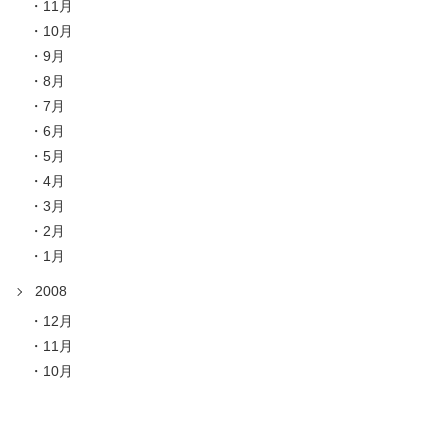
11月
10月
9月
8月
7月
6月
5月
4月
3月
2月
1月
2008
12月
11月
10月