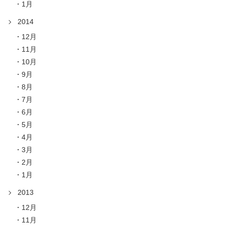
1月
2014
12月
11月
10月
9月
8月
7月
6月
5月
4月
3月
2月
1月
2013
12月
11月