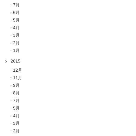
7月
6月
5月
4月
3月
2月
1月
2015
12月
11月
9月
8月
7月
5月
4月
3月
2月