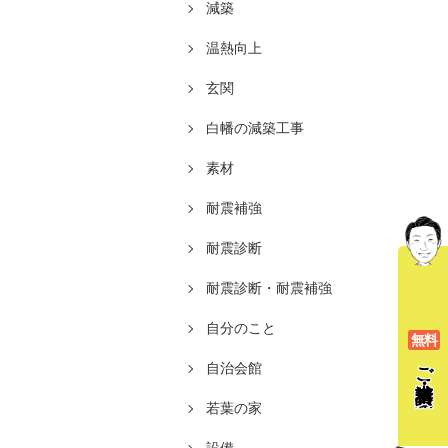
減築
温熱向上
玄関
白幡の減築工事
素材
耐震補強
耐震診断
耐震診断・耐震補強
自分のこと
無料
ご相談
自治会館
若葉の家