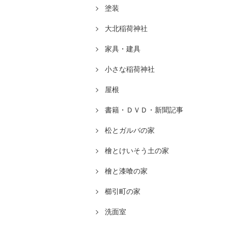
塗装
大北稲荷神社
家具・建具
小さな稲荷神社
屋根
書籍・ＤＶＤ・新聞記事
松とガルバの家
檜とけいそう土の家
檜と漆喰の家
櫛引町の家
洗面室