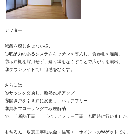
アフター
減築を感じさせない様、
①収納力のあるシステムキッチンを導入し、食器棚を廃棄。
②吊戸棚を採用せず、廻り縁をなくすことで広がりを演出。
③ダウンライトで圧迫感をなくす。
さらには
④サッシを交換し、断熱効果アップ
⑤開き戸を引き戸に変更し、パリアフリー
⑥無垢フローリングで段差解消
で、「断熱工事」、「バリアフリー工事」も同時に行いました。
もちろん、耐震工事助成金・住宅エコポイントのWゲットです。