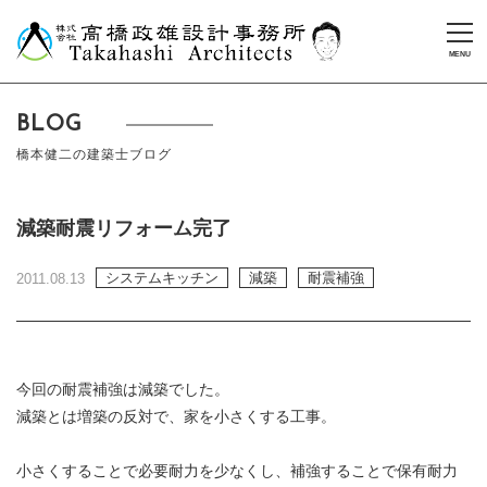
BLOG
橋本健二の建築士ブログ
減築耐震リフォーム完了
システムキッチン
減築
耐震補強
2011.08.13
今回の耐震補強は減築でした。
減築とは増築の反対で、家を小さくする工事。
小さくすることで必要耐力を少なくし、補強することで保有耐力