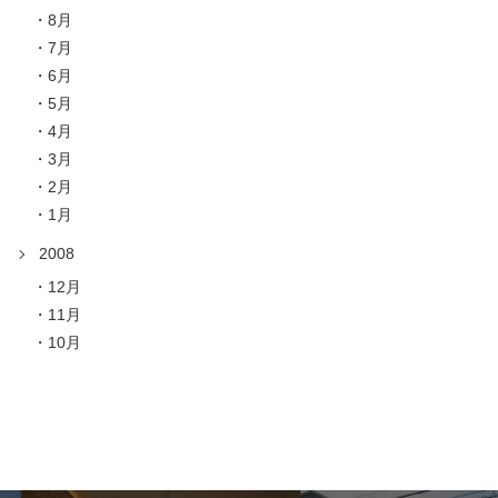
8月
7月
6月
5月
4月
3月
2月
1月
2008
12月
11月
10月