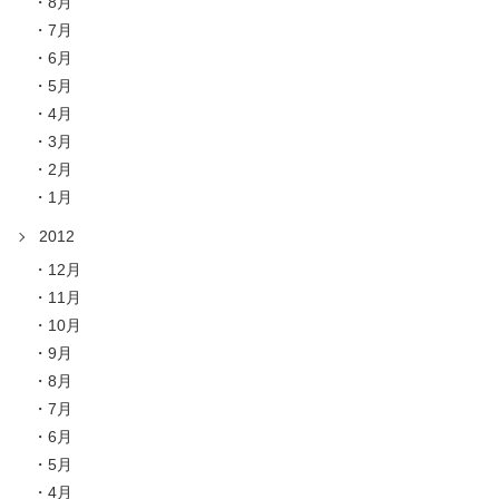
8月
7月
6月
5月
4月
3月
2月
1月
2012
12月
11月
10月
9月
8月
7月
6月
5月
4月