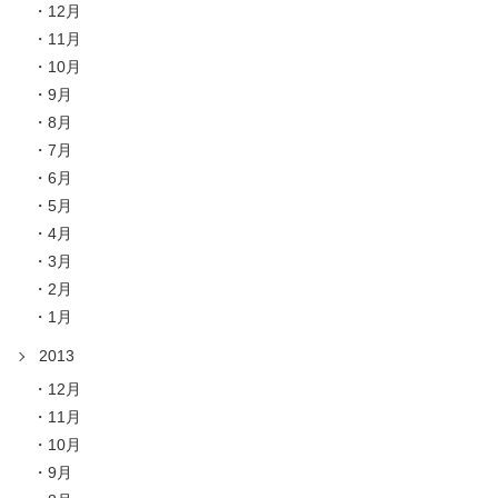
12月
11月
10月
9月
8月
7月
6月
5月
4月
3月
2月
1月
2013
12月
11月
10月
9月