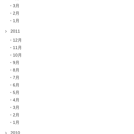
3月
2月
1月
2011
12月
11月
10月
9月
8月
7月
6月
5月
4月
3月
2月
1月
2010