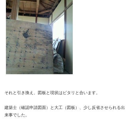
それと引き換え、図板と現状はピタリと合います。
建築士（確認申請図面）と大工（図板）、少し反省させられる出
来事でした。