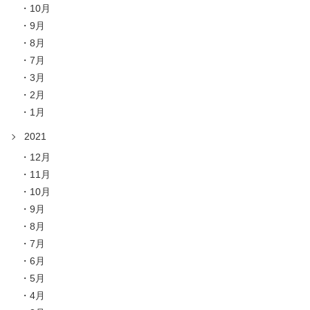
10月
9月
8月
7月
3月
2月
1月
2021
12月
11月
10月
9月
8月
7月
6月
5月
4月