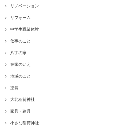
リノベーション
リフォーム
中学生職業体験
仕事のこと
八丁の家
在家のいえ
地域のこと
塗装
大北稲荷神社
家具・建具
小さな稲荷神社