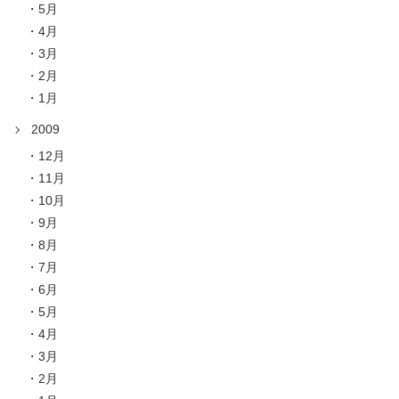
5月
4月
3月
2月
1月
2009
12月
11月
10月
9月
8月
7月
6月
5月
4月
3月
2月