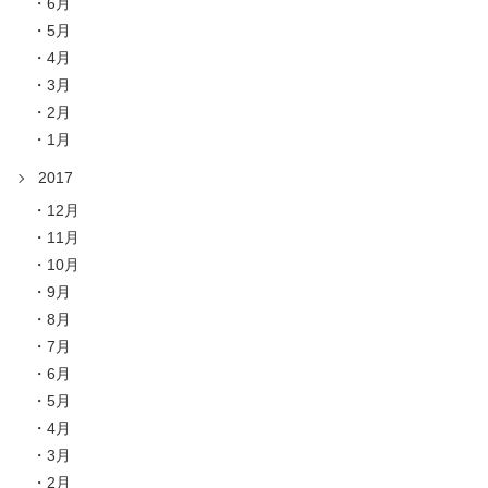
6月
5月
4月
3月
2月
1月
2017
12月
11月
10月
9月
8月
7月
6月
5月
4月
3月
2月