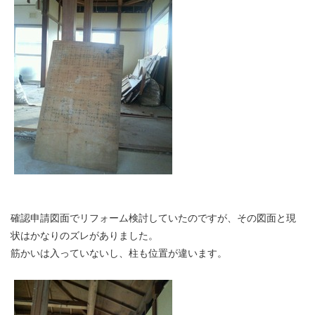
確認申請図面でリフォーム検討していたのですが、その図面と現
状はかなりのズレがありました。
筋かいは入っていないし、柱も位置が違います。