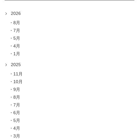
2026
8月
7月
5月
4月
1月
2025
11月
10月
9月
8月
7月
6月
5月
4月
3月