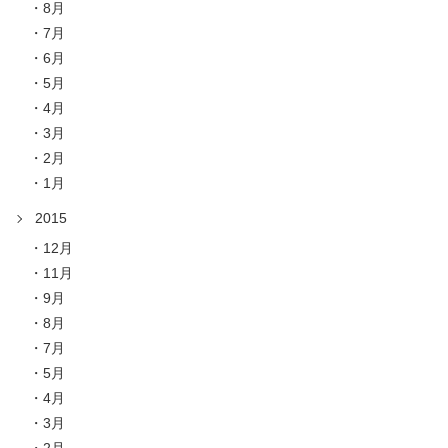
8月
7月
6月
5月
4月
3月
2月
1月
2015
12月
11月
9月
8月
7月
5月
4月
3月