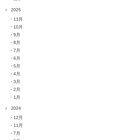
2025
11月
10月
9月
8月
7月
6月
5月
4月
3月
2月
1月
2024
12月
11月
7月