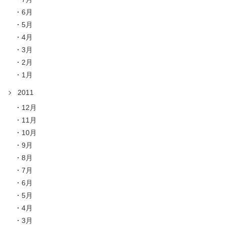
6月
5月
4月
3月
2月
1月
2011
12月
11月
10月
9月
8月
7月
6月
5月
4月
3月