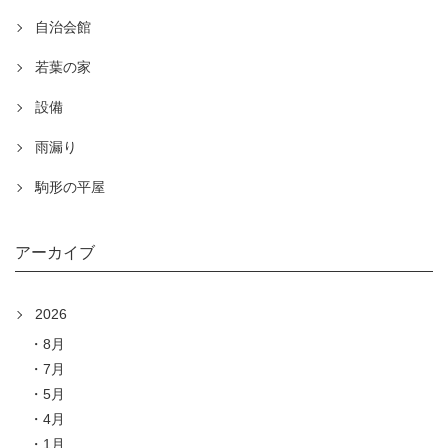
自治会館
若葉の家
設備
雨漏り
駒形の平屋
アーカイブ
2026
8月
7月
5月
4月
1月