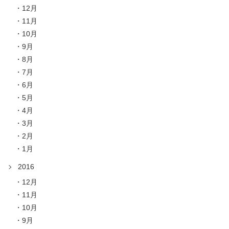
12月
11月
10月
9月
8月
7月
6月
5月
4月
3月
2月
1月
2016
12月
11月
10月
9月