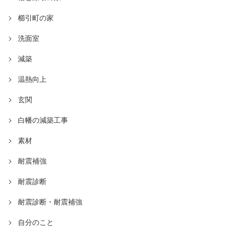
櫛引町の家
洗面室
減築
温熱向上
玄関
白幡の減築工事
素材
耐震補強
耐震診断
耐震診断・耐震補強
自分のこと