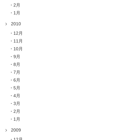
2月
1月
2010
12月
11月
10月
9月
8月
7月
6月
5月
4月
3月
2月
1月
2009
12月