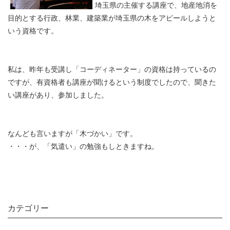
埼玉県の主催する講座で、地産地消を
目的とする行政、林業、建築業が埼玉県の木をアピールしようと
いう資格です。
私は、昨年も受講し「コーディネーター」の資格は持っているの
ですが、有資格者も講座が聞けるという制度でしたので、聞きた
い講座があり、参加しました。
なんども言いますが「木づかい」です。
・・・が、「気遣い」の勉強もしときますね。
カテゴリー