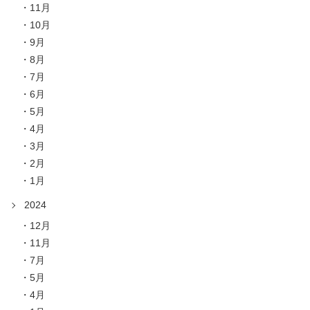
11月
10月
9月
8月
7月
6月
5月
4月
3月
2月
1月
2024
12月
11月
7月
5月
4月