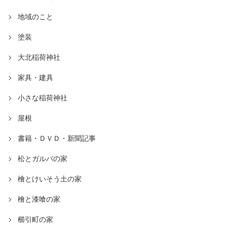
地域のこと
塗装
大北稲荷神社
家具・建具
小さな稲荷神社
屋根
書籍・ＤＶＤ・新聞記事
松とガルバの家
檜とけいそう土の家
檜と漆喰の家
櫛引町の家