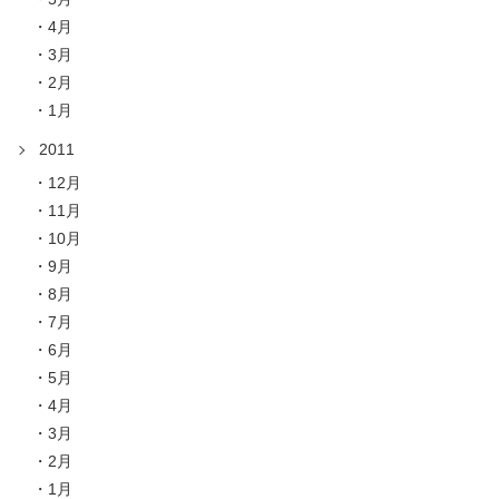
4月
3月
2月
1月
2011
12月
11月
10月
9月
8月
7月
6月
5月
4月
3月
2月
1月