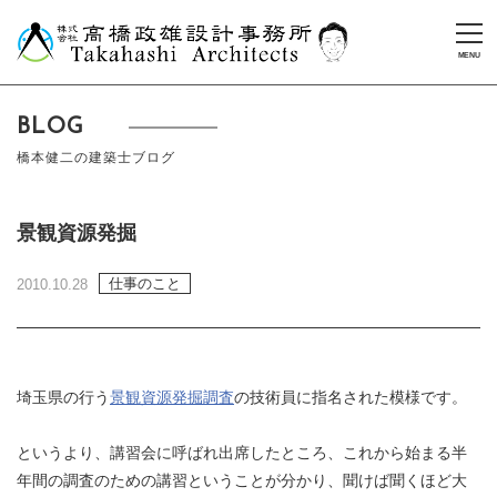
BLOG
橋本健二の建築士ブログ
景観資源発掘
仕事のこと
2010.10.28
埼玉県の行う
景観資源発掘調査
の技術員に指名された模様です。
というより、講習会に呼ばれ出席したところ、これから始まる半
年間の調査のための講習ということが分かり、聞けば聞くほど大