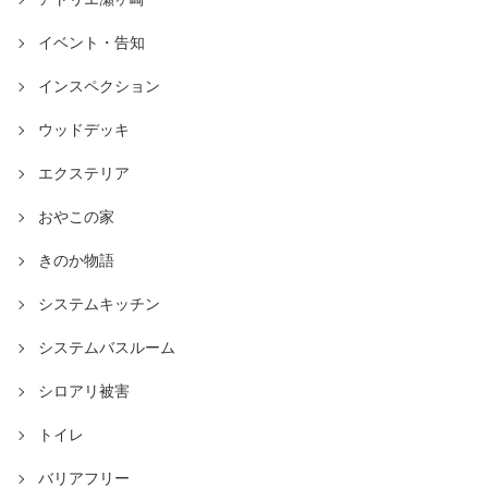
イベント・告知
インスペクション
ウッドデッキ
エクステリア
おやこの家
きのか物語
システムキッチン
システムバスルーム
シロアリ被害
トイレ
バリアフリー