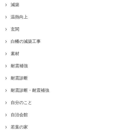
減築
温熱向上
玄関
白幡の減築工事
素材
耐震補強
耐震診断
耐震診断・耐震補強
自分のこと
自治会館
若葉の家