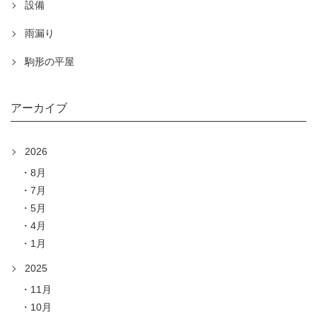
設備
雨漏り
駒形の平屋
アーカイブ
2026
8月
7月
5月
4月
1月
2025
11月
10月