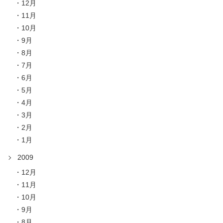
12月
11月
10月
9月
8月
7月
6月
5月
4月
3月
2月
1月
2009
12月
11月
10月
9月
8月