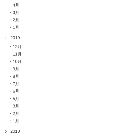
4月
3月
2月
1月
2019
12月
11月
10月
9月
8月
7月
6月
5月
3月
2月
1月
2018