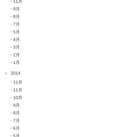
11月
9月
8月
7月
5月
4月
3月
2月
1月
2014
12月
11月
10月
9月
8月
7月
6月
5月