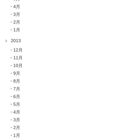
4月
3月
2月
1月
2013
12月
11月
10月
9月
8月
7月
6月
5月
4月
3月
2月
1月