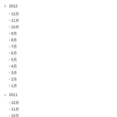
2012
12月
11月
10月
9月
8月
7月
6月
5月
4月
3月
2月
1月
2011
12月
11月
10月