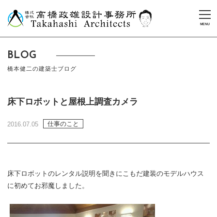
BLOG
橋本健二の建築士ブログ
床下ロボットと屋根上調査カメラ
仕事のこと
2016.07.05
床下ロボットのレンタル説明を聞きにこもだ建装のモデルハウス
に初めてお邪魔しました。