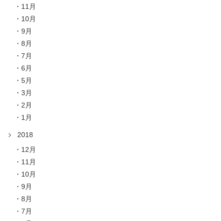
11月
10月
9月
8月
7月
6月
5月
3月
2月
1月
2018
12月
11月
10月
9月
8月
7月