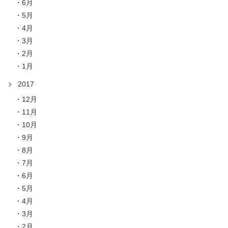
6月
5月
4月
3月
2月
1月
2017
12月
11月
10月
9月
8月
7月
6月
5月
4月
3月
2月