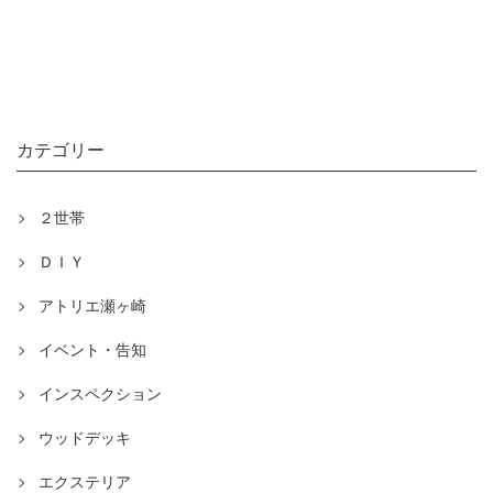
カテゴリー
２世帯
ＤＩＹ
アトリエ瀬ヶ崎
イベント・告知
インスペクション
ウッドデッキ
エクステリア