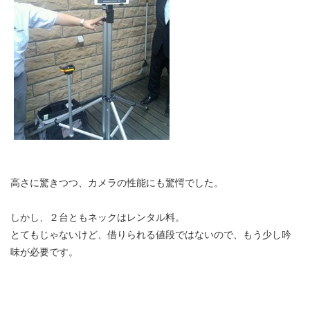
高さに驚きつつ、カメラの性能にも驚愕でした。
しかし、２台ともネックはレンタル料。
とてもじゃないけど、借りられる値段ではないので、もう少し吟
味が必要です。