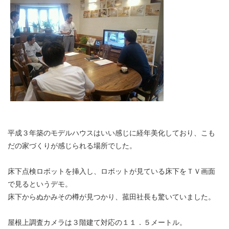
平成３年築のモデルハウスはいい感じに経年美化しており、こも
だの家づくりが感じられる場所でした。
床下点検ロボットを挿入し、ロボットが見ている床下をＴＶ画面
で見るというデモ。
床下からぬかみその樽が見つかり、菰田社長も驚いていました。
屋根上調査カメラは３階建て対応の１１．５メートル。