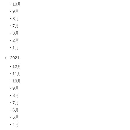
10月
9月
8月
7月
3月
2月
1月
2021
12月
11月
10月
9月
8月
7月
6月
5月
4月