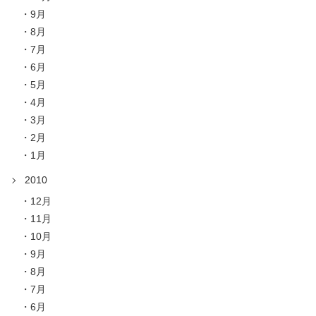
9月
8月
7月
6月
5月
4月
3月
2月
1月
2010
12月
11月
10月
9月
8月
7月
6月