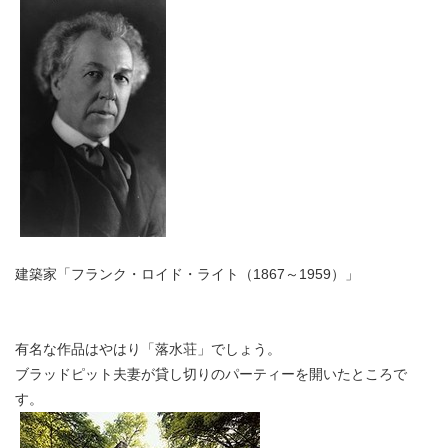
建築家「フランク・ロイド・ライト（1867～1959）」
有名な作品はやはり「落水荘」でしょう。
ブラッドピット夫妻が貸し切りのパーティーを開いたところで
す。