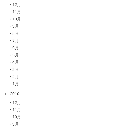
12月
11月
10月
9月
8月
7月
6月
5月
4月
3月
2月
1月
2016
12月
11月
10月
9月