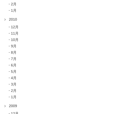
2月
1月
2010
12月
11月
10月
9月
8月
7月
6月
5月
4月
3月
2月
1月
2009
12月