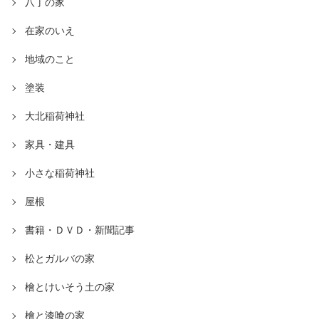
八丁の家
在家のいえ
地域のこと
塗装
大北稲荷神社
家具・建具
小さな稲荷神社
屋根
書籍・ＤＶＤ・新聞記事
松とガルバの家
檜とけいそう土の家
檜と漆喰の家