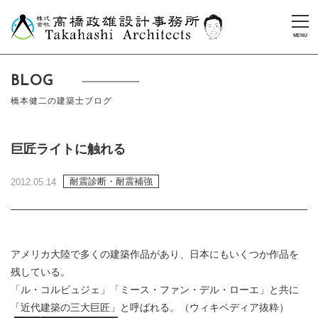
BLOG
橋本健二の建築士ブログ
巨匠ライトに触れる
耐震診断・耐震補強
2012.05.14
アメリカ大陸で多くの建築作品があり、日本にもいくつか作品を
残している。
「ル・コルビュジェ」「ミース・ファン・デル・ローエ」と共に
「近代建築の三大巨匠」と呼ばれる。（ウィキペディア抜粋）