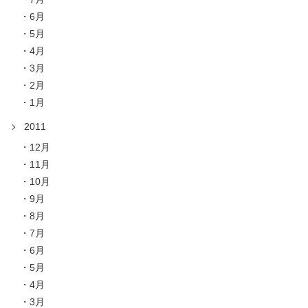
6月
5月
4月
3月
2月
1月
2011
12月
11月
10月
9月
8月
7月
6月
5月
4月
3月