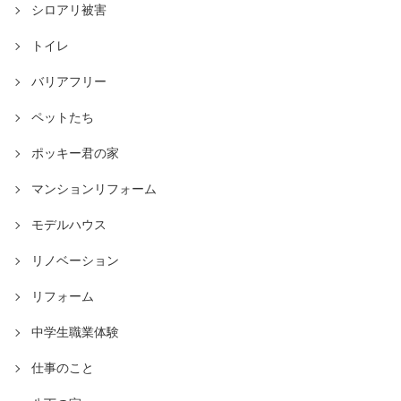
シロアリ被害
トイレ
バリアフリー
ペットたち
ポッキー君の家
マンションリフォーム
モデルハウス
リノベーション
リフォーム
中学生職業体験
仕事のこと