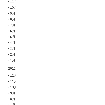
11月
10月
9月
8月
7月
6月
5月
4月
3月
2月
1月
2012
12月
11月
10月
9月
8月
7月