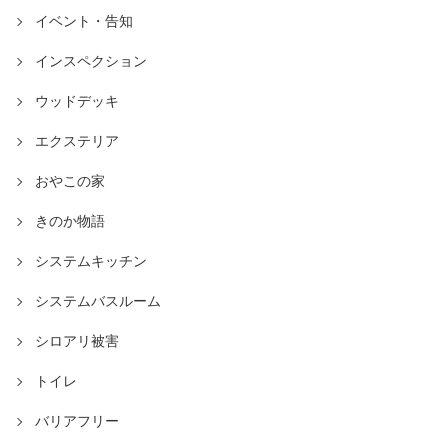
イベント・告知
インスペクション
ウッドデッキ
エクステリア
おやこの家
きのか物語
システムキッチン
システムバスルーム
シロアリ被害
トイレ
バリアフリー