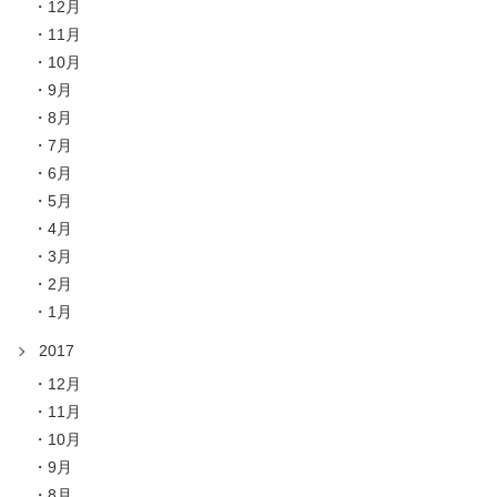
12月
11月
10月
9月
8月
7月
6月
5月
4月
3月
2月
1月
2017
12月
11月
10月
9月
8月