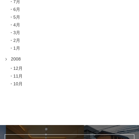
7月
6月
5月
4月
3月
2月
1月
2008
12月
11月
10月