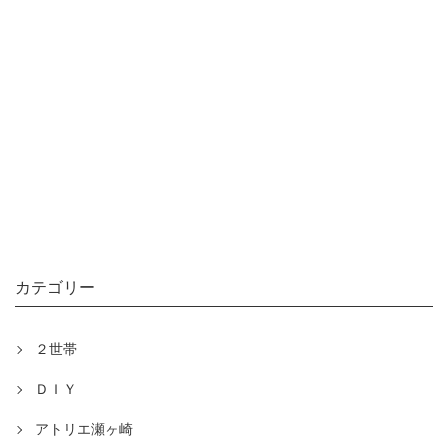
カテゴリー
２世帯
ＤＩＹ
アトリエ瀬ヶ崎