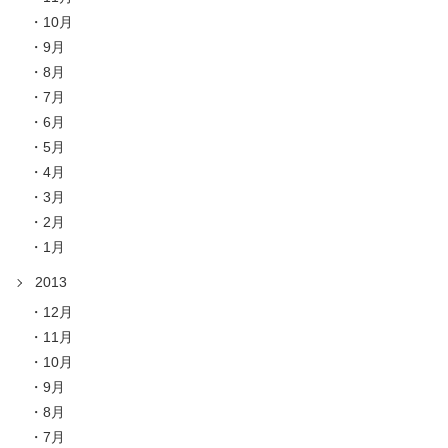
10月
9月
8月
7月
6月
5月
4月
3月
2月
1月
2013
12月
11月
10月
9月
8月
7月