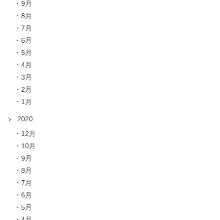
9月
8月
7月
6月
5月
4月
3月
2月
1月
2020
12月
10月
9月
8月
7月
6月
5月
4月