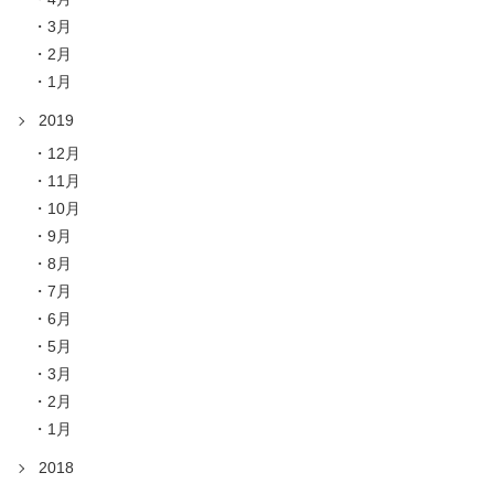
3月
2月
1月
2019
12月
11月
10月
9月
8月
7月
6月
5月
3月
2月
1月
2018