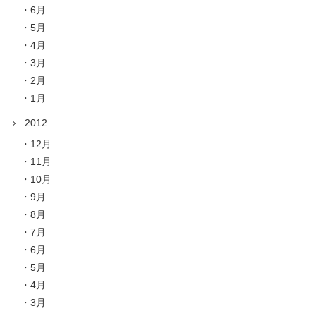
6月
5月
4月
3月
2月
1月
2012
12月
11月
10月
9月
8月
7月
6月
5月
4月
3月