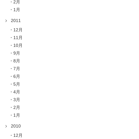
2月
1月
2011
12月
11月
10月
9月
8月
7月
6月
5月
4月
3月
2月
1月
2010
12月