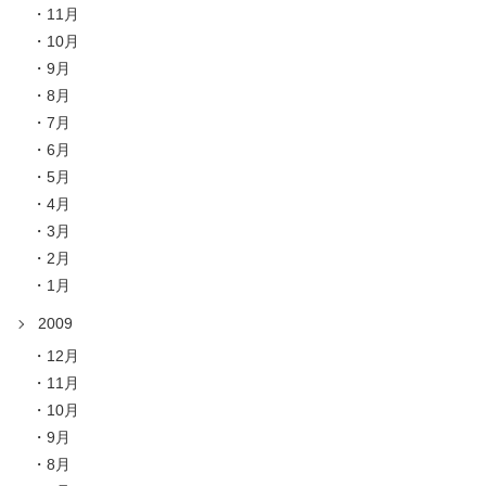
11月
10月
9月
8月
7月
6月
5月
4月
3月
2月
1月
2009
12月
11月
10月
9月
8月