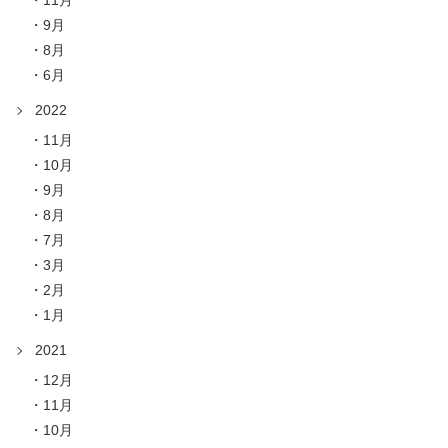
11月
9月
8月
6月
2022
11月
10月
9月
8月
7月
3月
2月
1月
2021
12月
11月
10月