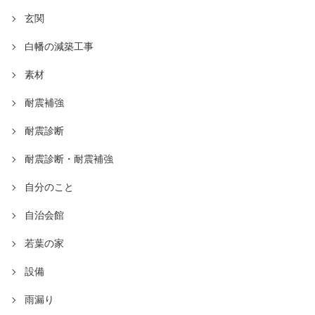
玄関
白幡の減築工事
素材
耐震補強
耐震診断
耐震診断・耐震補強
自分のこと
自治会館
若葉の家
設備
雨漏り