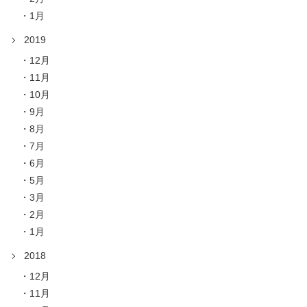
1月
2019
12月
11月
10月
9月
8月
7月
6月
5月
3月
2月
1月
2018
12月
11月