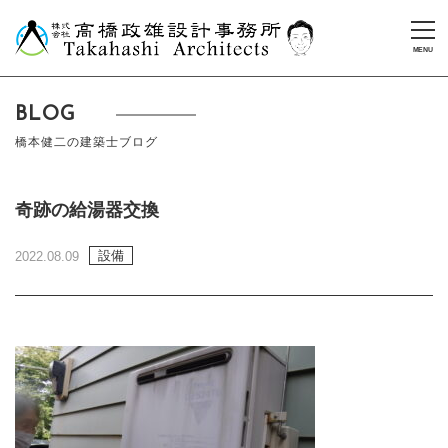
BLOG
橋本健二の建築士ブログ
奇跡の給湯器交換
設備
2022.08.09