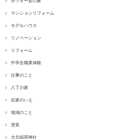
ポッキー君の家
マンションリフォーム
モデルハウス
リノベーション
リフォーム
中学生職業体験
仕事のこと
八丁の家
在家のいえ
地域のこと
塗装
大北稲荷神社