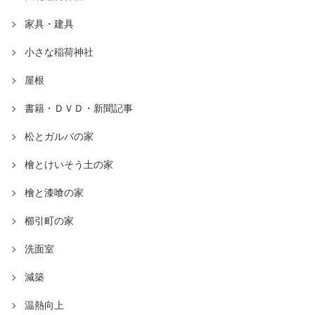
家具・建具
小さな稲荷神社
屋根
書籍・ＤＶＤ・新聞記事
松とガルバの家
檜とけいそう土の家
檜と漆喰の家
櫛引町の家
洗面室
減築
温熱向上