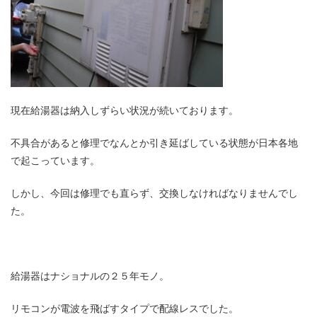
現在給湯器は納入しずらい状況が続いております。
不具合があると修理でなんとか引き延ばしている状態が日本各地
で起こっています。
しかし、今回は修理でも直らず、交換しなければなりませんでし
た。
給湯器はナショナルの２５年モノ。
リモコンが電波を飛ばすタイプで配線レスでした。