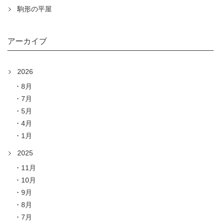
駒形の平屋
アーカイブ
2026
8月
7月
5月
4月
1月
2025
11月
10月
9月
8月
7月