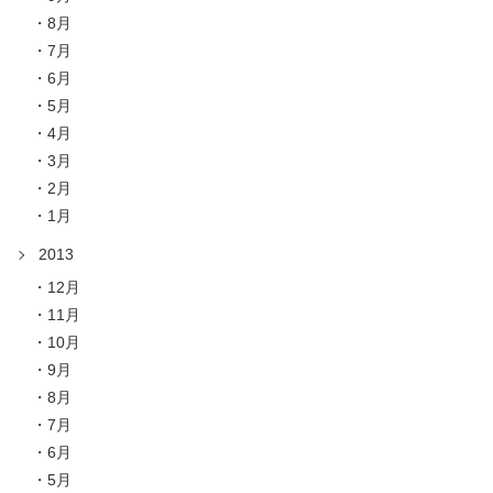
8月
7月
6月
5月
4月
3月
2月
1月
2013
12月
11月
10月
9月
8月
7月
6月
5月