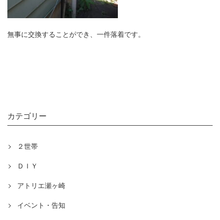
無事に交換することができ、一件落着です。
カテゴリー
２世帯
ＤＩＹ
アトリエ瀬ヶ崎
イベント・告知