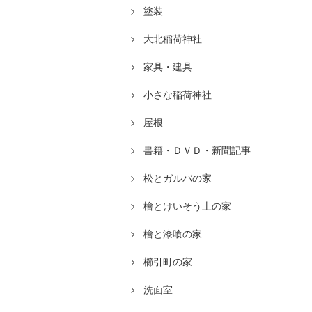
塗装
大北稲荷神社
家具・建具
小さな稲荷神社
屋根
書籍・ＤＶＤ・新聞記事
松とガルバの家
檜とけいそう土の家
檜と漆喰の家
櫛引町の家
洗面室