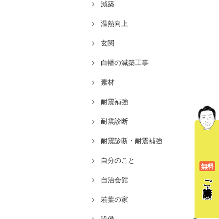
減築
温熱向上
玄関
白幡の減築工事
素材
耐震補強
耐震診断
耐震診断・耐震補強
自分のこと
無料
ご相談
自治会館
若葉の家