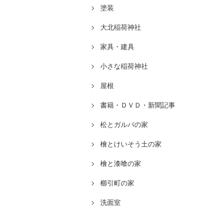
塗装
大北稲荷神社
家具・建具
小さな稲荷神社
屋根
書籍・ＤＶＤ・新聞記事
松とガルバの家
檜とけいそう土の家
檜と漆喰の家
櫛引町の家
洗面室