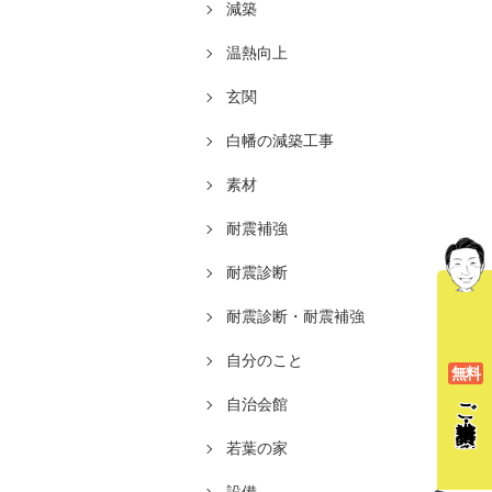
減築
温熱向上
玄関
白幡の減築工事
素材
耐震補強
耐震診断
耐震診断・耐震補強
自分のこと
無料
ご相談
自治会館
若葉の家