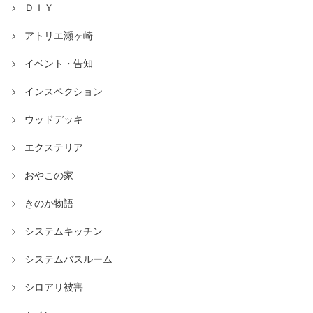
ＤＩＹ
アトリエ瀬ヶ崎
イベント・告知
インスペクション
ウッドデッキ
エクステリア
おやこの家
きのか物語
システムキッチン
システムバスルーム
シロアリ被害