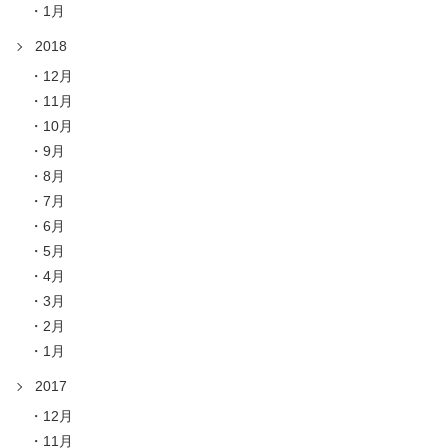
1月
2018
12月
11月
10月
9月
8月
7月
6月
5月
4月
3月
2月
1月
2017
12月
11月