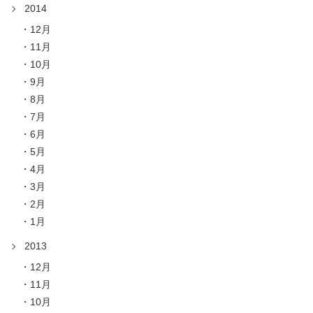
2014
12月
11月
10月
9月
8月
7月
6月
5月
4月
3月
2月
1月
2013
12月
11月
10月