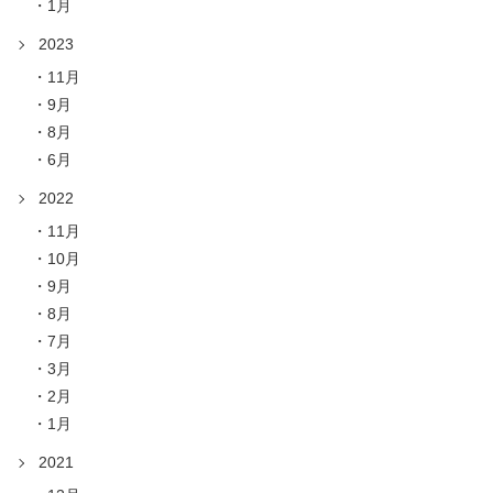
1月
2023
11月
9月
8月
6月
2022
11月
10月
9月
8月
7月
3月
2月
1月
2021