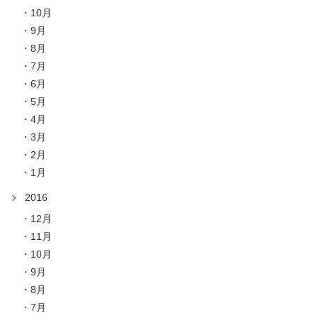
10月
9月
8月
7月
6月
5月
4月
3月
2月
1月
2016
12月
11月
10月
9月
8月
7月