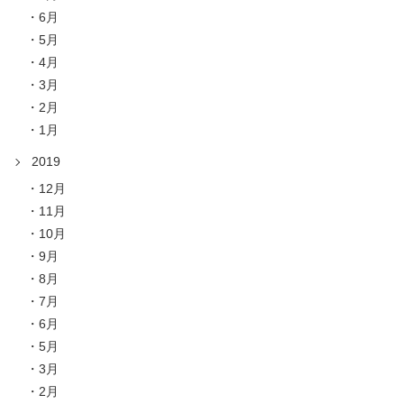
6月
5月
4月
3月
2月
1月
2019
12月
11月
10月
9月
8月
7月
6月
5月
3月
2月