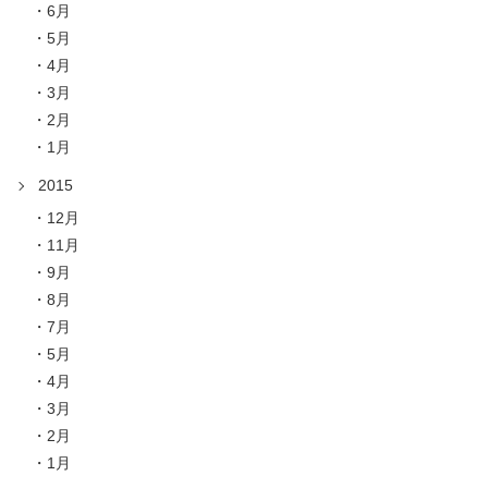
6月
5月
4月
3月
2月
1月
2015
12月
11月
9月
8月
7月
5月
4月
3月
2月
1月