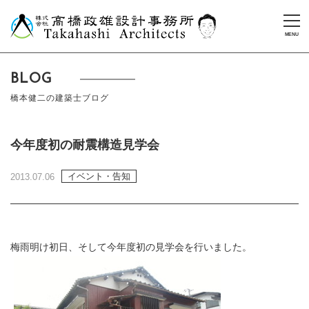
BLOG
橋本健二の建築士ブログ
今年度初の耐震構造見学会
イベント・告知
2013.07.06
梅雨明け初日、そして今年度初の見学会を行いました。