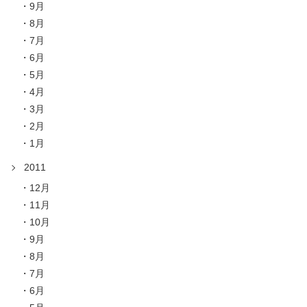
9月
8月
7月
6月
5月
4月
3月
2月
1月
2011
12月
11月
10月
9月
8月
7月
6月