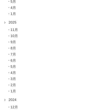
5月
4月
1月
2025
11月
10月
9月
8月
7月
6月
5月
4月
3月
2月
1月
2024
12月