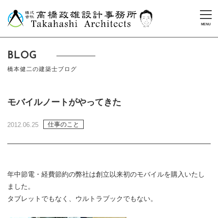
BLOG
橋本健二の建築士ブログ
モバイルノートがやってきた
仕事のこと
2012.06.25
年中節電・経費節約の弊社は創立以来初のモバイルを購入いたし
ました。
タブレットでもなく、ウルトラブックでもない。