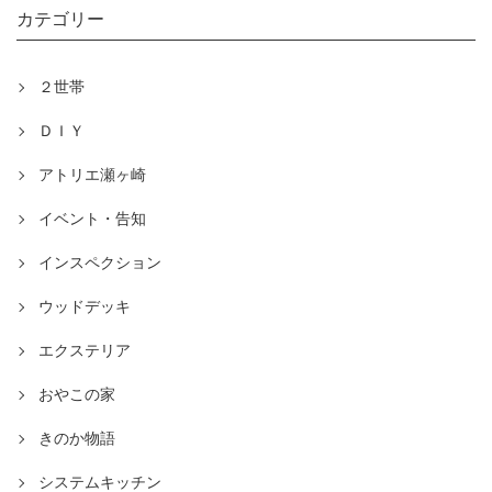
カテゴリー
２世帯
ＤＩＹ
アトリエ瀬ヶ崎
イベント・告知
インスペクション
ウッドデッキ
エクステリア
おやこの家
きのか物語
システムキッチン