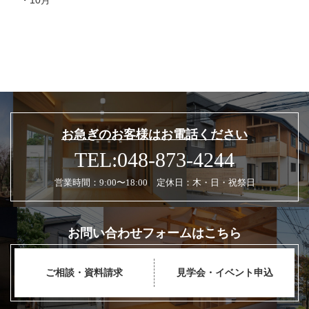
10月
お急ぎのお客様はお電話ください
TEL:048-873-4244
営業時間：9:00〜18:00 定休日：木・日・祝祭日
お問い合わせフォームはこちら
ご相談・資料請求
見学会・イベント申込