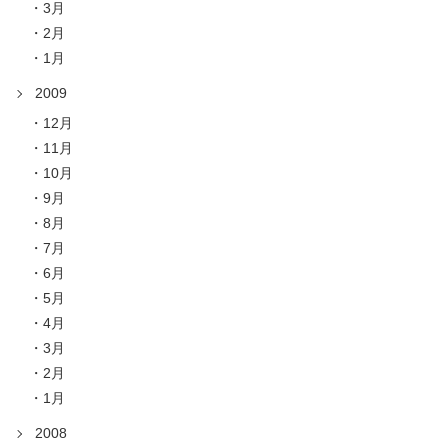
3月
2月
1月
2009
12月
11月
10月
9月
8月
7月
6月
5月
4月
3月
2月
1月
2008