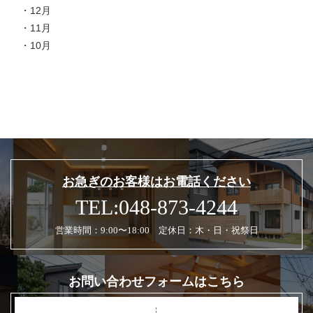
12月
11月
10月
お急ぎのお客様はお電話ください
TEL:048-873-4244
営業時間：9:00〜18:00 定休日：木・日・祝祭日
お問い合わせフォームはこちら