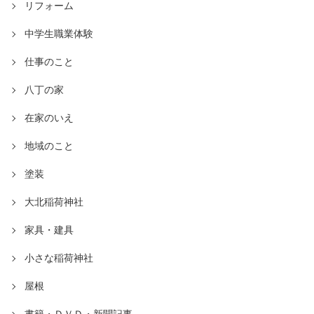
リフォーム
中学生職業体験
仕事のこと
八丁の家
在家のいえ
地域のこと
塗装
大北稲荷神社
家具・建具
小さな稲荷神社
屋根