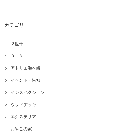
カテゴリー
２世帯
ＤＩＹ
アトリエ瀬ヶ崎
イベント・告知
インスペクション
ウッドデッキ
エクステリア
おやこの家