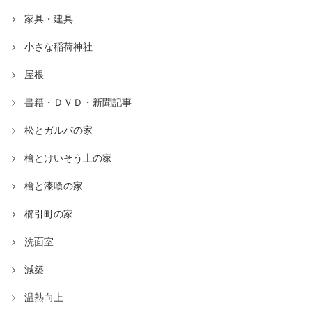
家具・建具
小さな稲荷神社
屋根
書籍・ＤＶＤ・新聞記事
松とガルバの家
檜とけいそう土の家
檜と漆喰の家
櫛引町の家
洗面室
減築
温熱向上