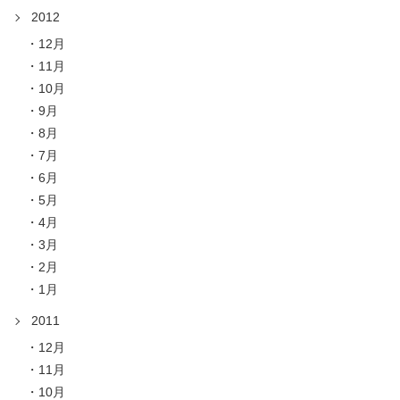
2012
12月
11月
10月
9月
8月
7月
6月
5月
4月
3月
2月
1月
2011
12月
11月
10月