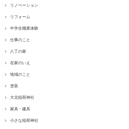
リノベーション
リフォーム
中学生職業体験
仕事のこと
八丁の家
在家のいえ
地域のこと
塗装
大北稲荷神社
家具・建具
小さな稲荷神社