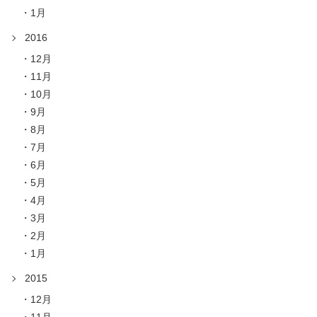
1月
2016
12月
11月
10月
9月
8月
7月
6月
5月
4月
3月
2月
1月
2015
12月