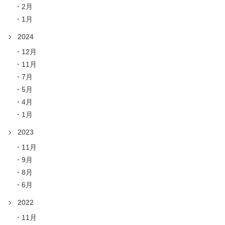
2月
1月
2024
12月
11月
7月
5月
4月
1月
2023
11月
9月
8月
6月
2022
11月