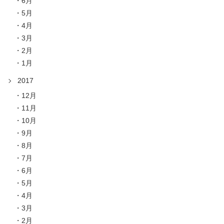
6月
5月
4月
3月
2月
1月
2017
12月
11月
10月
9月
8月
7月
6月
5月
4月
3月
2月