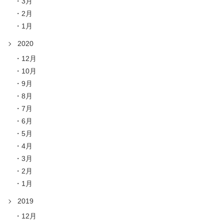
3月
2月
1月
2020
12月
10月
9月
8月
7月
6月
5月
4月
3月
2月
1月
2019
12月