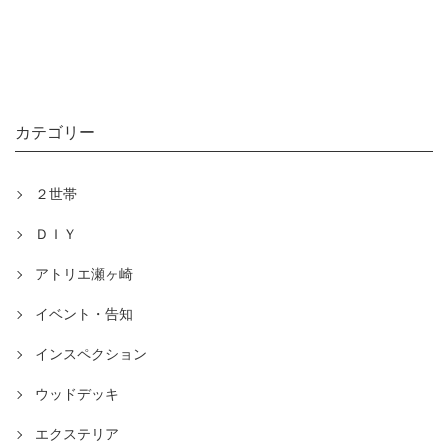
カテゴリー
２世帯
ＤＩＹ
アトリエ瀬ヶ崎
イベント・告知
インスペクション
ウッドデッキ
エクステリア