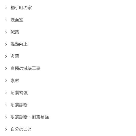
櫛引町の家
洗面室
減築
温熱向上
玄関
白幡の減築工事
素材
耐震補強
耐震診断
耐震診断・耐震補強
自分のこと