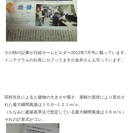
その時の記事が日経ホームビルダー2012年7月号に載っています。
インテグラルの社長にカブってますが金井さんも写っています。
田村先生によると建物の大きさや重さ、屋根の形状により算出さ
れた最大瞬間風速は１０９~１２１ｍ/ｓ。
（ちなみに建築基準法で想定している最大瞬間風速は３６ｍ/ｓ）
それの計算式がコレ。