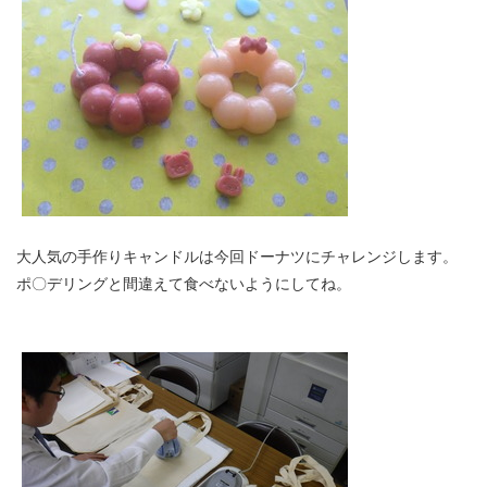
大人気の手作りキャンドルは今回ドーナツにチャレンジします。
ポ〇デリングと間違えて食べないようにしてね。