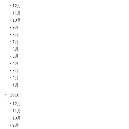
12月
11月
10月
9月
8月
7月
6月
5月
4月
3月
2月
1月
2016
12月
11月
10月
9月