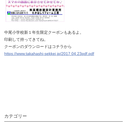
中尾小学校新１年生限定クーポンもあるよ。
印刷して持ってきてね。
クーポンのダウンロードはコチラから
https://www.takahashi-sekkei.jp/2017.04.23pdf.pdf
カテゴリー