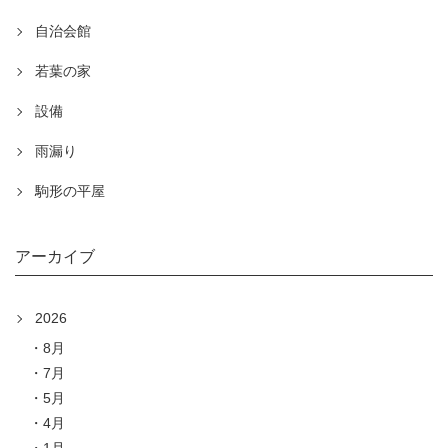
自治会館
若葉の家
設備
雨漏り
駒形の平屋
アーカイブ
2026
8月
7月
5月
4月