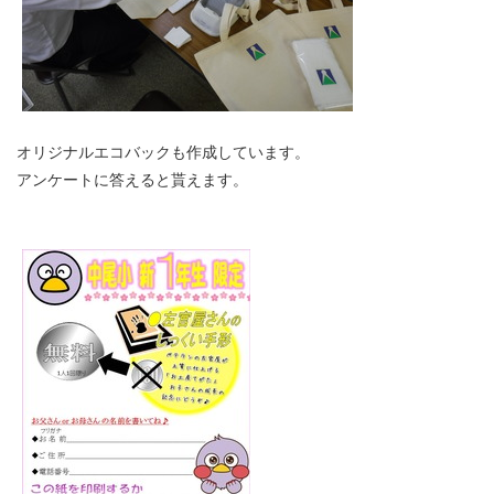
オリジナルエコバックも作成しています。
アンケートに答えると貰えます。